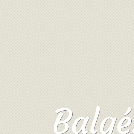
Balgé