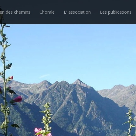
ien des chemins
Chorale
L' association
Les publications