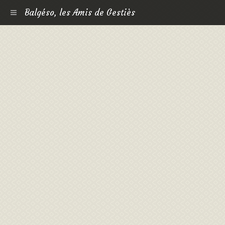
Balgéso, les Amis de Gestiès