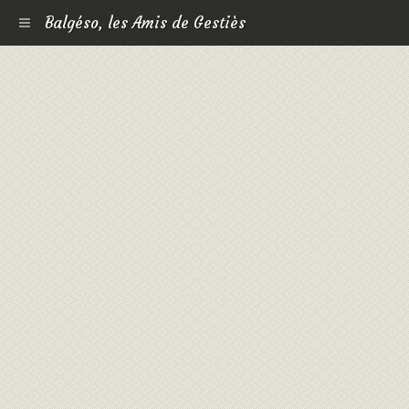
Balgéso, les Amis de Gestiès