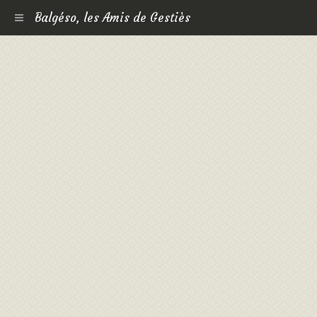
Balgéso, les Amis de Gestiès