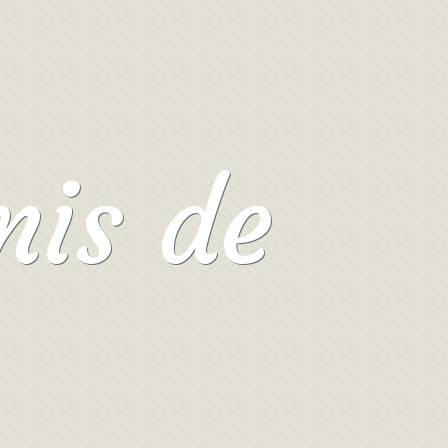
mis de