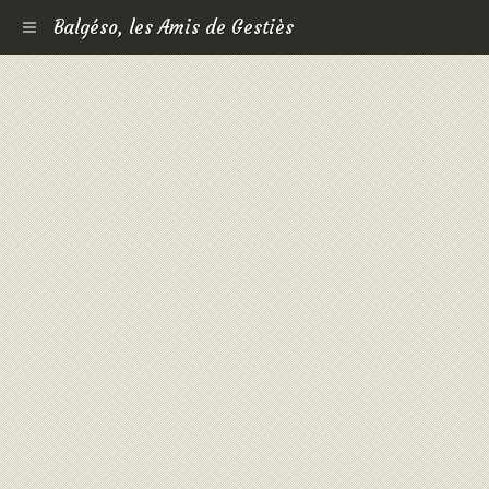
Balgéso, les Amis de Gestiès