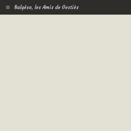
Balgéso, les Amis de Gestiès