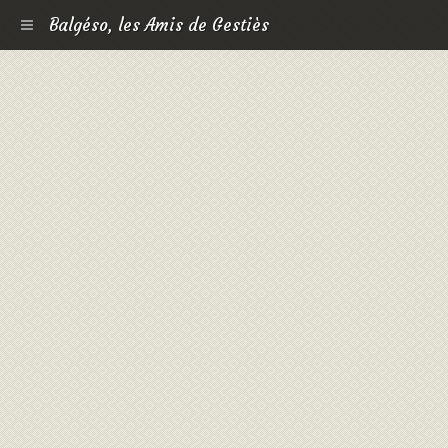
Balgéso, les Amis de Gestiès