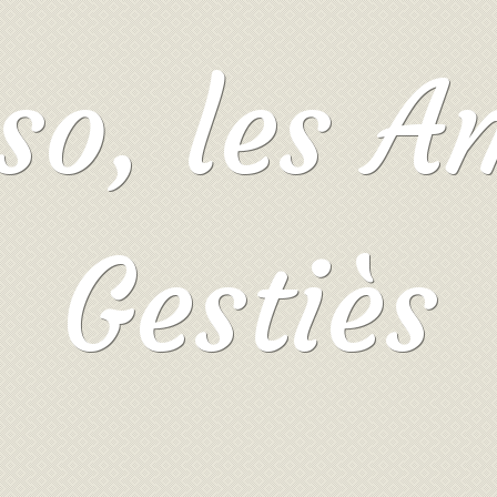
so, les A
Gestiès