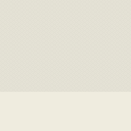
Album
Fête 2018
IMG_1240
G_1240