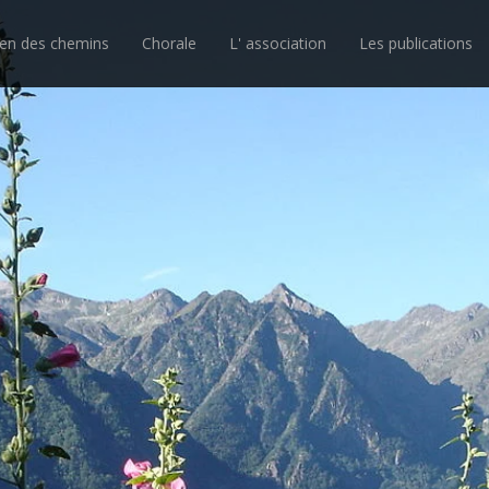
ien des chemins
Chorale
L' association
Les publications