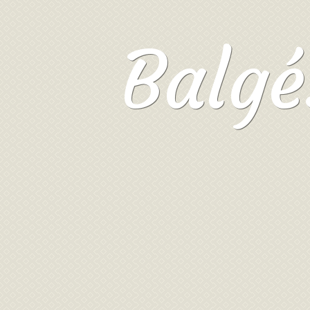
Balgé