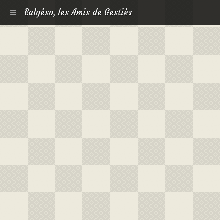
Balgéso, les Amis de Gestiès