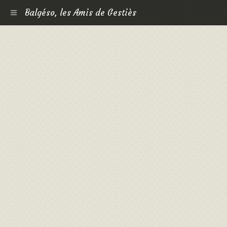
Balgéso, les Amis de Gestiès